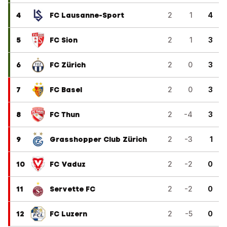
4
FC Lausanne-Sport
2
1
4
5
FC Sion
2
1
3
6
FC Zürich
2
0
3
7
FC Basel
2
0
3
8
FC Thun
2
-4
3
9
Grasshopper Club Zürich
2
-3
1
10
FC Vaduz
2
-2
0
11
Servette FC
2
-2
0
12
FC Luzern
2
-5
0