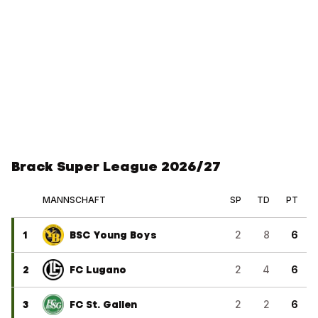
Brack Super League 2026/27
MANNSCHAFT
SP
TD
PT
1
BSC Young Boys
2
8
6
2
FC Lugano
2
4
6
3
FC St. Gallen
2
2
6