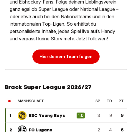
und Eishockey-Fans. Folge deinem Lieblingsverein
ganz egal ob Super League oder National League –
oder etwa auch bei den Nationalteams und in den
internationalen Top-Ligen. So erhältst du
personalisierte Inhalte, jedes Spiel live aufs Handy
und verpasst keine Story mehr. Jetzt followen!
Hier deinem Team folgen
Brack Super League 2026/27
MANNSCHAFT
SP
TD
PT
1
BSC Young Boys
1
:
0
3
9
9
2
FC Lugano
2
4
6