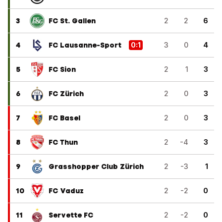
3
FC St. Gallen
2
2
6
4
FC Lausanne-Sport
0
:
1
3
0
4
5
FC Sion
2
1
3
6
FC Zürich
2
0
3
7
FC Basel
2
0
3
8
FC Thun
2
-4
3
9
Grasshopper Club Zürich
2
-3
1
10
FC Vaduz
2
-2
0
11
Servette FC
2
-2
0