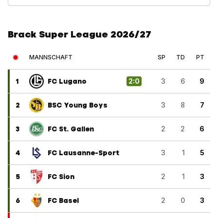
Brack Super League 2026/27
MANNSCHAFT
SP
TD
PT
1
FC Lugano
2
:
0
3
6
9
2
BSC Young Boys
3
8
7
3
FC St. Gallen
2
2
6
4
FC Lausanne-Sport
3
1
5
5
FC Sion
2
1
3
6
FC Basel
2
0
3