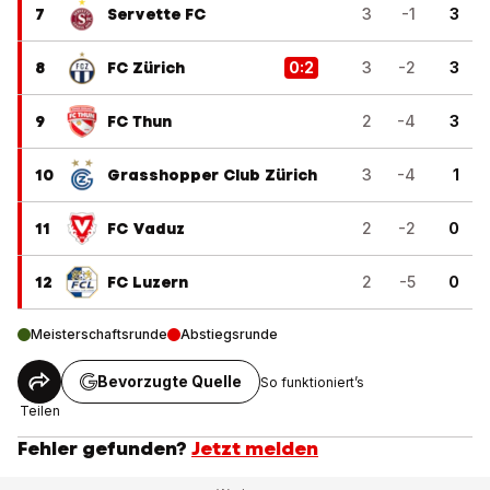
7
Servette FC
3
-1
3
8
FC Zürich
0
:
2
3
-2
3
9
FC Thun
2
-4
3
10
Grasshopper Club Zürich
3
-4
1
11
FC Vaduz
2
-2
0
12
FC Luzern
2
-5
0
Meisterschaftsrunde
Abstiegsrunde
Bevorzugte Quelle
So funktioniert’s
Teilen
Fehler gefunden?
Jetzt melden