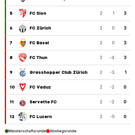
5
FC Sion
2
1
3
6
FC Zürich
2
0
3
7
FC Basel
2
0
3
8
FC Thun
2
-4
3
9
Grasshopper Club Zürich
2
-3
1
10
FC Vaduz
2
-2
0
11
Servette FC
2
-2
0
12
FC Luzern
2
-5
0
Meisterschaftsrunde
Abstiegsrunde