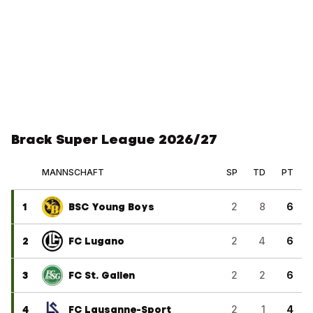
Brack Super League 2026/27
MANNSCHAFT
SP
TD
PT
1
BSC Young Boys
2
8
6
2
FC Lugano
2
4
6
3
FC St. Gallen
2
2
6
4
FC Lausanne-Sport
2
1
4