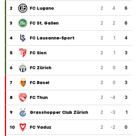
2
FC Lugano
2
4
6
3
FC St. Gallen
2
2
6
4
FC Lausanne-Sport
2
1
4
5
FC Sion
2
1
3
6
FC Zürich
2
0
3
7
FC Basel
2
0
3
8
FC Thun
2
-4
3
9
Grasshopper Club Zürich
2
-3
1
10
FC Vaduz
2
-2
0