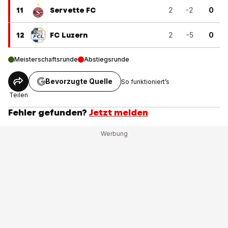
11
Servette FC
2
-2
0
12
FC Luzern
2
-5
0
Meisterschaftsrunde
Abstiegsrunde
Bevorzugte Quelle
So funktioniert’s
Teilen
Fehler gefunden?
Jetzt melden