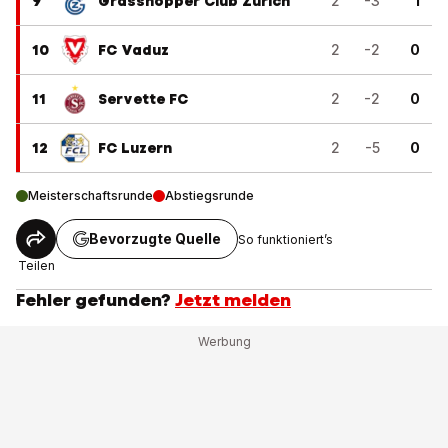
9
Grasshopper Club Zürich
2
-3
1
10
FC Vaduz
2
-2
0
11
Servette FC
2
-2
0
12
FC Luzern
2
-5
0
Meisterschaftsrunde
Abstiegsrunde
Bevorzugte Quelle
So funktioniert’s
Teilen
Fehler gefunden?
Jetzt melden