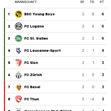
MANNSCHAFT
SP
TD
PT
1
BSC Young Boys
2
8
6
2
FC Lugano
2
4
6
3
FC St. Gallen
2
2
6
4
FC Lausanne-Sport
2
1
4
5
FC Sion
2
1
3
6
FC Zürich
2
0
3
7
FC Basel
2
0
3
8
FC Thun
2
-4
3