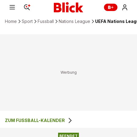
Home
Sport
Fussball
Nations League
UEFA Nations Leagu
ZUM FUSSBALL-KALENDER
2
:
2
NIEDERLANDE
SPANIEN
BEENDET