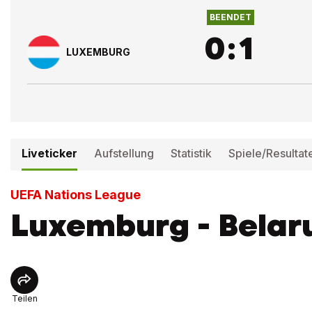
BEENDET
0
:
1
LUXEMBURG
Liveticker
Aufstellung
Statistik
Spiele/Resultat
UEFA Nations League
Luxemburg - Belar
Teilen