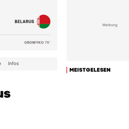
BELARUS
GROMYKO
76'
e
Infos
MEISTGELESEN
us