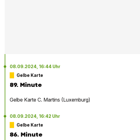
08.09.2024, 16:44 Uhr
Gelbe Karte
89. Minute
Gelbe Karte C. Martins (Luxemburg)
08.09.2024, 16:42 Uhr
Gelbe Karte
86. Minute