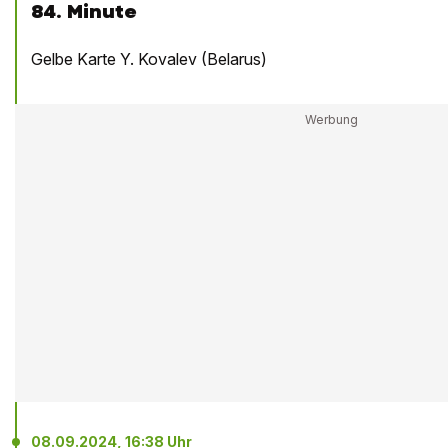
84. Minute
Gelbe Karte Y. Kovalev (Belarus)
08.09.2024, 16:38 Uhr