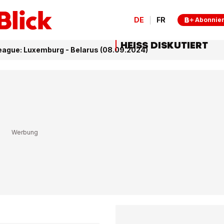
DE
FR
Abonnie
HEISS DISKUTIERT
eague: Luxemburg - Belarus (08.09.2024)