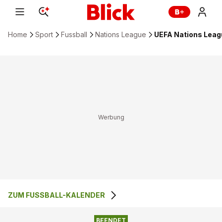
Home
Sport
Fussball
Nations League
UEFA Nations Leagu
ZUM FUSSBALL-KALENDER
1
:
0
LETTLAND
FÄRÖER
BEENDET