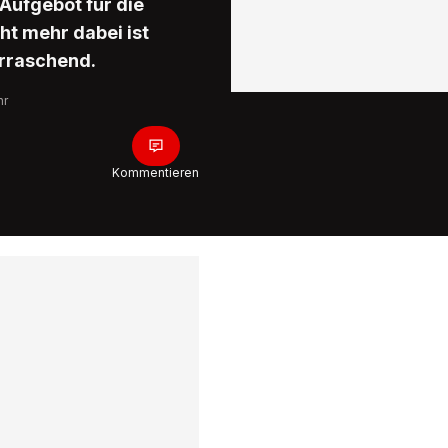
Aufgebot für die
t mehr dabei ist
erraschend.
hr
Kommentieren