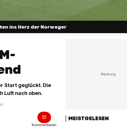
itten ins Herz der Norweger
EM-
end
 Start geglückt. Die
h Luft nach oben.
hr
MEISTGELESEN
Kommentieren