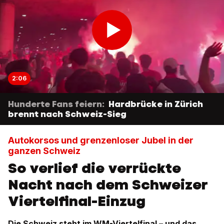
2:06
Hunderte Fans feiern:
Hardbrücke in Zürich
brennt nach Schweiz-Sieg
Autokorsos und grenzenloser Jubel in der
ganzen Schweiz
So verlief die verrückte
Nacht nach dem Schweizer
Viertelfinal-Einzug
Die Schweiz steht im WM-Viertelfinal – und das