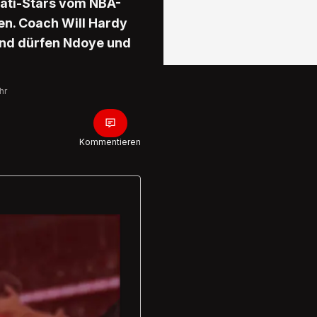
ati-Stars vom NBA-
en. Coach Will Hardy
end dürfen Ndoye und
hr
Kommentieren