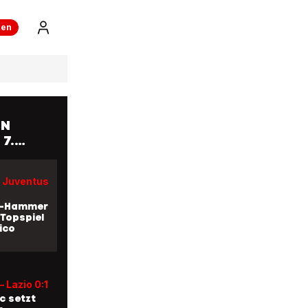
ren
EN
 7.
 Juventus
li-Hammer
 Topspiel
ico
– Lazio 0:1
c setzt