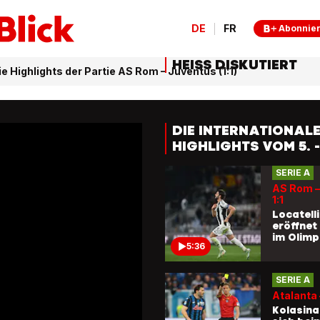
DE
FR
Abonnie
HEISS DISKUTIERT
ie Highlights der Partie AS Rom – Juventus (1:1)
DIE INTERNATIONAL
HIGHLIGHTS VOM 5. -
APRIL
SERIE A
AS Rom –
1:1
Locatel
eröffnet
im Olimp
5:36
SERIE A
Atalanta 
Kolasina