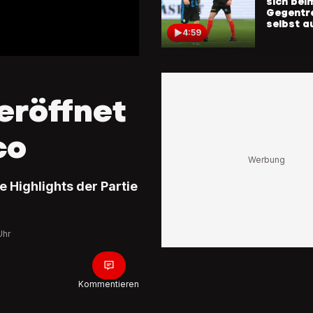
sich bei
Gegentre
selbst a
4:59
Gefecht
LA LIGA
Barcelona
Sevilla 1:1
eröffnet
Trotz fr
Barça ka
Patzer n
co
2:54
LIGUE 1
 Highlights der Partie
PSG – An
Doué sch
mit Voll
Meisterti
Uhr
4:22
SERIE A
Kommentieren
FC Parma 
Mailand 