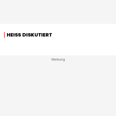
HEISS DISKUTIERT