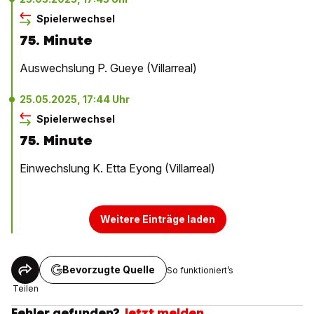
Spielerwechsel
75. Minute
Auswechslung P. Gueye (Villarreal)
25.05.2025, 17:44 Uhr
Spielerwechsel
75. Minute
Einwechslung K. Etta Eyong (Villarreal)
Weitere Einträge laden
Bevorzugte Quelle
So funktioniert’s
Teilen
Fehler gefunden?
Jetzt melden