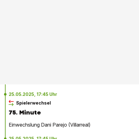
25.05.2025, 17:45 Uhr
Spielerwechsel
75. Minute
Einwechslung Dani Parejo (Villarreal)
25.05.2025, 17:45 Uhr