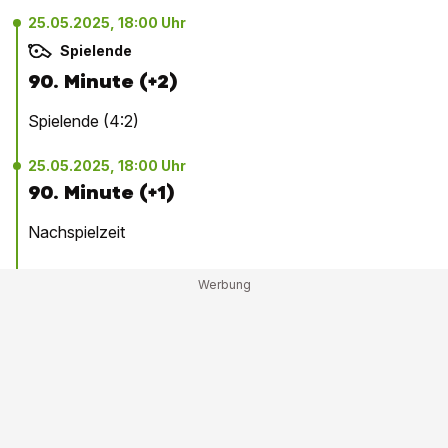
25.05.2025, 18:00 Uhr
Spielende
90. Minute (+2)
Spielende (4:2)
25.05.2025, 18:00 Uhr
90. Minute (+1)
Nachspielzeit