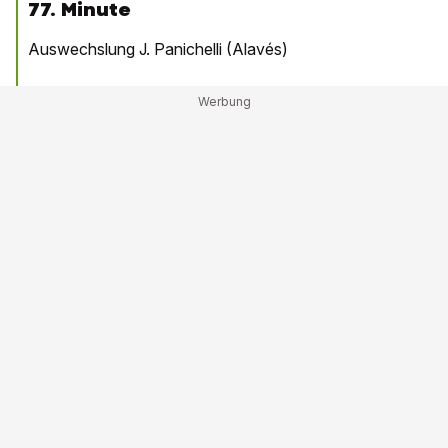
77. Minute
Auswechslung J. Panichelli (Alavés)