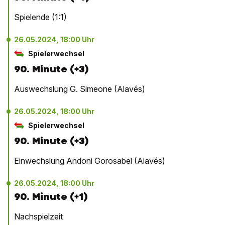
Spielende (1:1)
26.05.2024, 18:00 Uhr
Spielerwechsel
90. Minute (+3)
Auswechslung G. Simeone (Alavés)
26.05.2024, 18:00 Uhr
Spielerwechsel
90. Minute (+3)
Einwechslung Andoni Gorosabel (Alavés)
26.05.2024, 18:00 Uhr
90. Minute (+1)
Nachspielzeit