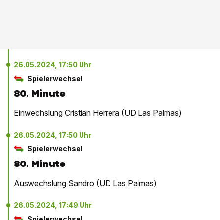
26.05.2024, 17:50 Uhr
Spielerwechsel
80. Minute
Einwechslung Cristian Herrera (UD Las Palmas)
26.05.2024, 17:50 Uhr
Spielerwechsel
80. Minute
Auswechslung Sandro (UD Las Palmas)
26.05.2024, 17:49 Uhr
Spielerwechsel