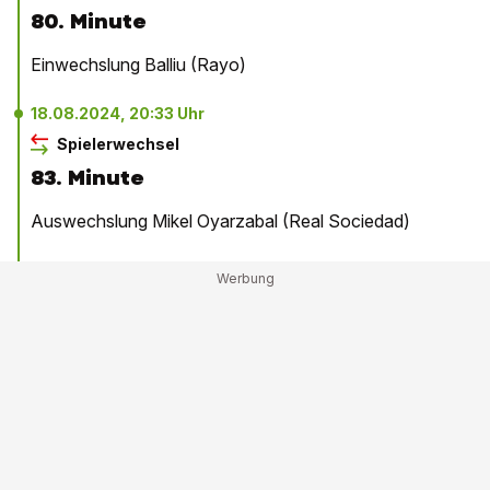
80. Minute
Einwechslung Balliu (Rayo)
18.08.2024, 20:33 Uhr
Spielerwechsel
83. Minute
Auswechslung Mikel Oyarzabal (Real Sociedad)