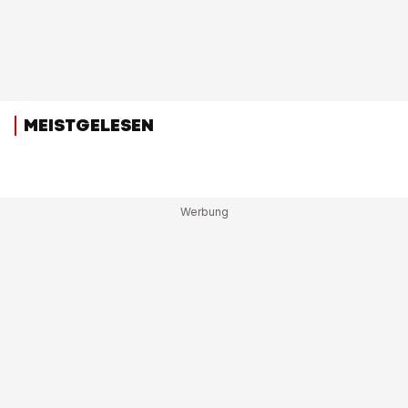
MEISTGELESEN