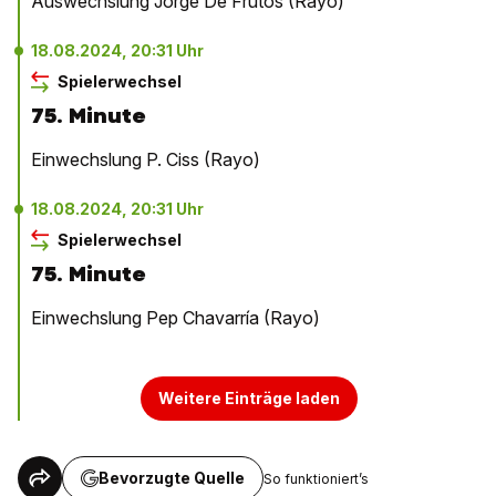
Auswechslung Jorge De Frutos (Rayo)
18.08.2024, 20:31 Uhr
Spielerwechsel
75. Minute
Einwechslung P. Ciss (Rayo)
18.08.2024, 20:31 Uhr
Spielerwechsel
75. Minute
Einwechslung Pep Chavarría (Rayo)
Weitere Einträge laden
Bevorzugte Quelle
So funktioniert’s