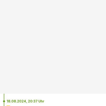
18.08.2024, 20:37 Uhr