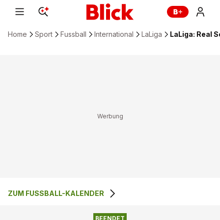
Home
Sport
Fussball
International
LaLiga
LaLiga: Real S
ZUM FUSSBALL-KALENDER
3
:
2
REAL SOCIEDAD
ATHLETIC BILBAO
BEENDET