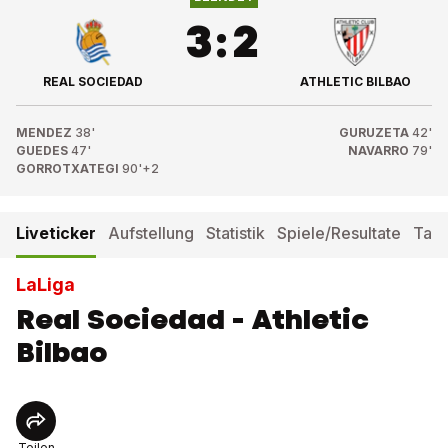
3
:
2
REAL SOCIEDAD
ATHLETIC BILBAO
MENDEZ
38'
GURUZETA
42'
GUEDES
47'
NAVARRO
79'
GORROTXATEGI
90'+2
Liveticker
Aufstellung
Statistik
Spiele/Resultate
Tabe
LaLiga
Real Sociedad - Athletic
Bilbao
Teilen