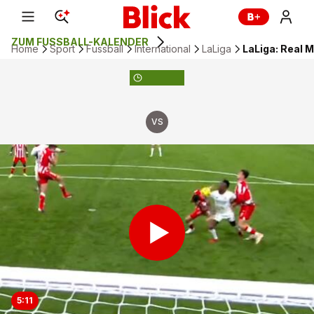
ZUM FUSSBALL-KALENDER
Home
Sport
Fussball
International
LaLiga
LaLiga: Real M
VS
5:11