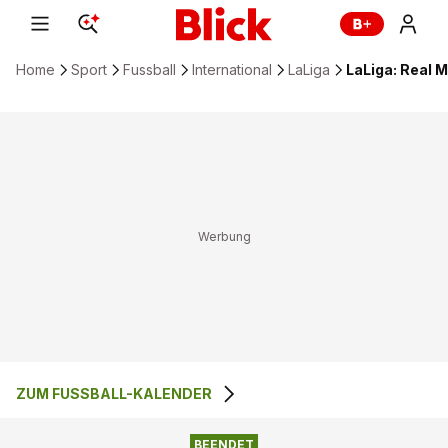
Home
Sport
Fussball
International
LaLiga
LaLiga: Real 
ZUM FUSSBALL-KALENDER
2
:
1
REAL MADRID
RCD MALLORCA
BEENDET