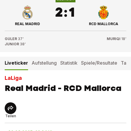
2
:
1
REAL MADRID
RCD MALLORCA
GÜLER
37'
MURIQI
18'
JUNIOR
38'
Liveticker
Aufstellung
Statistik
Spiele/Resultate
Tabe
LaLiga
Real Madrid - RCD Mallorca
Teilen