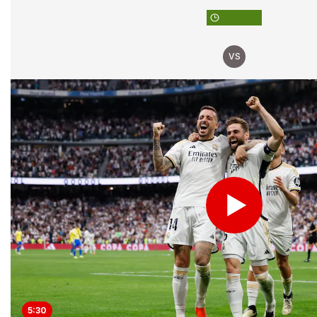
VS
5:30