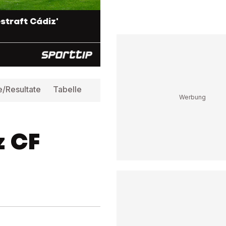
straft Cádiz'
e/Resultate
Tabelle
Infos
z CF