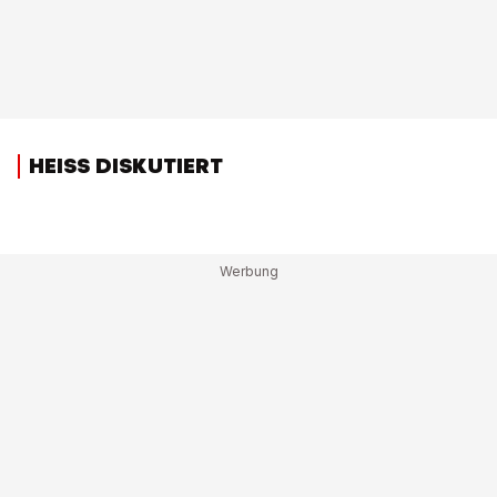
HEISS DISKUTIERT