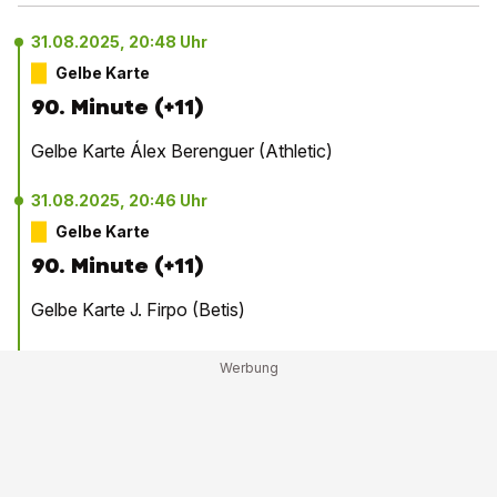
31.08.2025, 20:48 Uhr
Gelbe Karte
90. Minute (+11)
Gelbe Karte Álex Berenguer (Athletic)
31.08.2025, 20:46 Uhr
Gelbe Karte
90. Minute (+11)
Gelbe Karte J. Firpo (Betis)