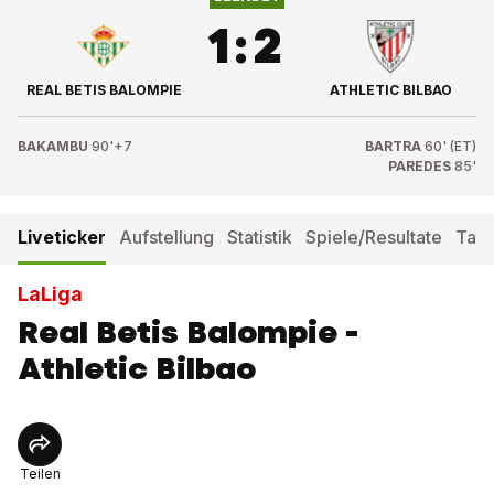
1
:
2
REAL BETIS BALOMPIE
ATHLETIC BILBAO
BAKAMBU
90'+7
BARTRA
60' (ET)
PAREDES
85'
Liveticker
Aufstellung
Statistik
Spiele/Resultate
Tabe
LaLiga
Real Betis Balompie -
Athletic Bilbao
Teilen