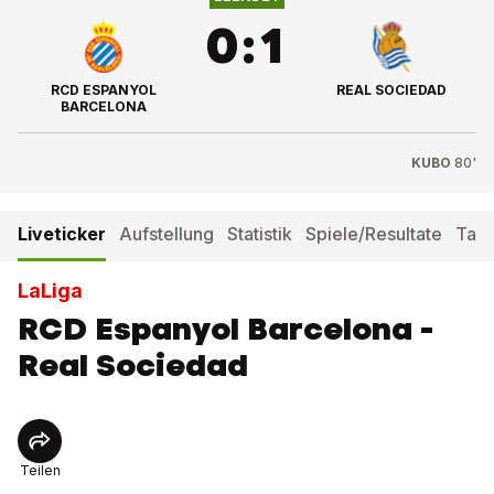
0
:
1
RCD ESPANYOL
REAL SOCIEDAD
BARCELONA
KUBO
80'
Liveticker
Aufstellung
Statistik
Spiele/Resultate
Tabe
LaLiga
RCD Espanyol Barcelona -
Real Sociedad
Teilen