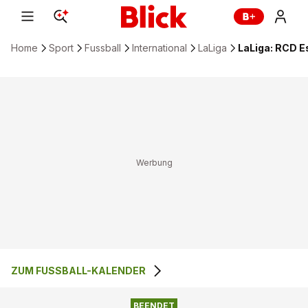
Home
Sport
Fussball
International
LaLiga
LaLiga: RCD E
ZUM FUSSBALL-KALENDER
RCD ESPANYOL
0
:
1
REAL SOCIEDAD
BARCELONA
BEENDET