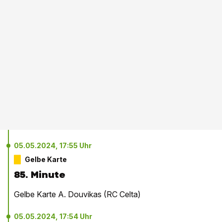
05.05.2024, 17:55 Uhr
Gelbe Karte
85. Minute
Gelbe Karte A. Douvikas (RC Celta)
05.05.2024, 17:54 Uhr