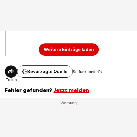
Weitere Einträge laden
Bevorzugte Quelle
So funktioniert’s
Teilen
Fehler gefunden?
Jetzt melden