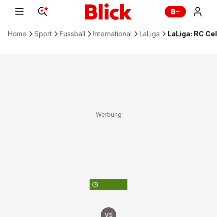
Home
Sport
Fussball
International
LaLiga
LaLiga: RC Cel
ZUM FUSSBALL-KALENDER
VS