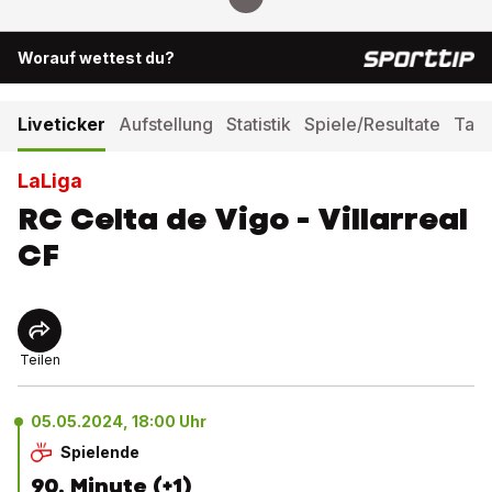
Worauf wettest du?
Liveticker
Aufstellung
Statistik
Spiele/Resultate
Tabe
LaLiga
RC Celta de Vigo - Villarreal
CF
Teilen
05.05.2024, 18:00 Uhr
Spielende
90. Minute (+1)