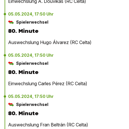
Einwechslung A. Douvikas (RC Celta)
05.05.2024, 17:50 Uhr
Spielerwechsel
80. Minute
Auswechslung Hugo Álvarez (RC Celta)
05.05.2024, 17:50 Uhr
Spielerwechsel
80. Minute
Einwechslung Carles Pérez (RC Celta)
05.05.2024, 17:50 Uhr
Spielerwechsel
80. Minute
Auswechslung Fran Beltrán (RC Celta)