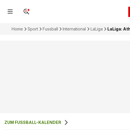
Home
Sport
Fussball
International
LaLiga
LaLiga: Ath
ZUM FUSSBALL-KALENDER