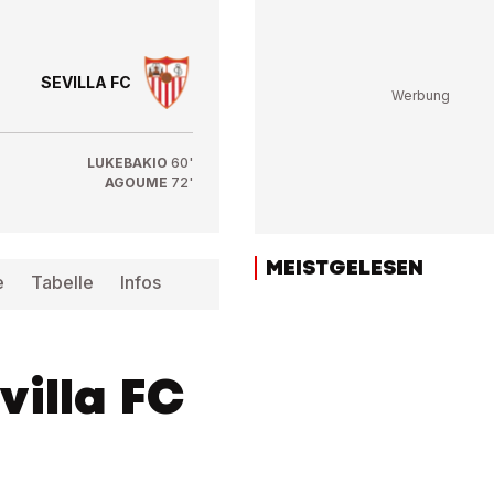
SEVILLA FC
LUKEBAKIO
60'
AGOUME
72'
MEISTGELESEN
e
Tabelle
Infos
villa FC