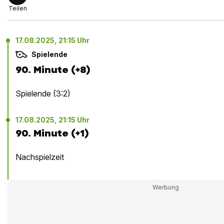
Teilen
17.08.2025, 21:15 Uhr
Spielende
90. Minute (+8)
Spielende (3:2)
17.08.2025, 21:15 Uhr
90. Minute (+1)
Nachspielzeit