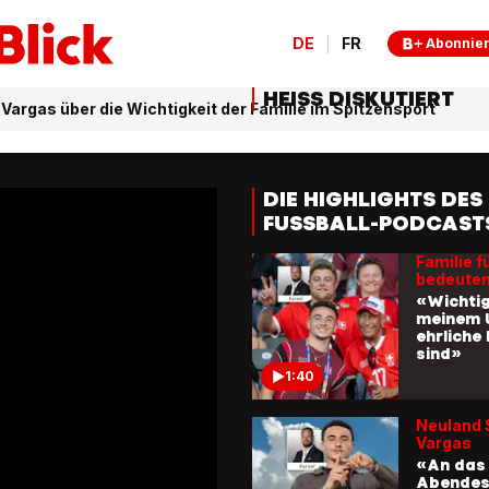
DE
FR
Abonnie
HEISS DISKUTIERT
Vargas über die Wichtigkeit der Familie im Spitzensport
DIE HIGHLIGHTS DES
FUSSBALL-PODCAST
«FORZA» – FOLGE 39
Familie f
bedeute
«Wichtig
meinem 
ehrliche
sind»
1:40
Neuland 
Vargas
«An das
Abendes