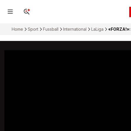
Home
Sport
Fussball
International
LaLiga
«FORZA!»: 