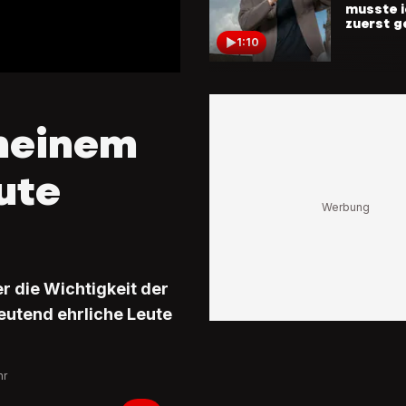
musste i
zuerst 
1:10
«Er ist wi
Superhel
Vargas g
 meinem
Kindheit
Ronaldo 
Schwär
ute
2:11
Vargas üb
Glauben
«Gott ha
besseren
ich»
 die Wichtigkeit der
deutend ehrliche Leute
1:59
hr