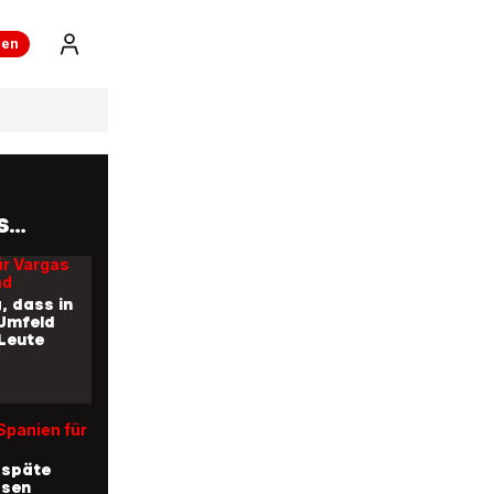
ren
S
ür Vargas
nd
, dass in
Umfeld
 Leute
Spanien für
 späte
sen