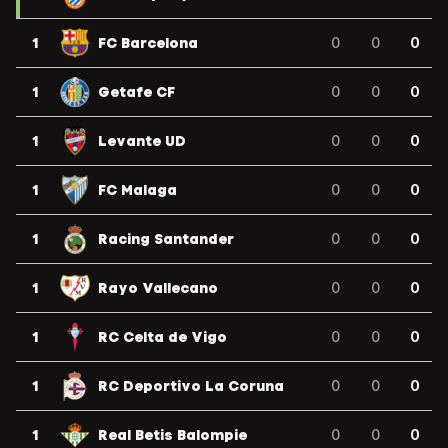
1
FC Barcelona
0
0
0
1
Getafe CF
0
0
0
1
Levante UD
0
0
0
1
FC Malaga
0
0
0
1
Racing Santander
0
0
0
1
Rayo Vallecano
0
0
0
1
RC Celta de Vigo
0
0
0
1
RC Deportivo La Coruna
0
0
0
1
Real Betis Balompie
0
0
0