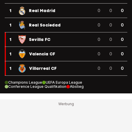
1
Real Madrid
0
0
0
1
Real Sociedad
0
0
0
1
Sevilla FC
0
0
0
1
Valencia CF
0
0
0
1
Villarreal CF
0
0
0
Champions League
UEFA Europa League
Conference League Qualifikation
Abstieg