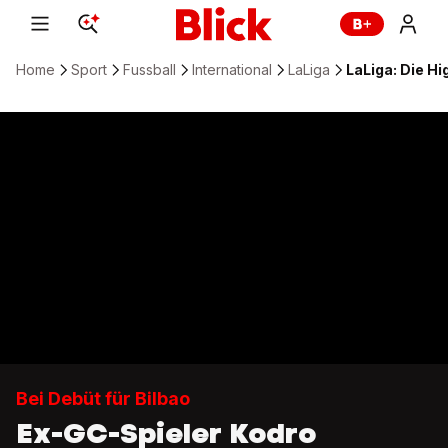
Home
Sport
Fussball
International
LaLiga
LaLiga: Die Hi
Bei Debüt für Bilbao
Ex-GC-Spieler Kodro