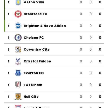
1
Aston Villa
0
0
0
1
Brentford FC
0
0
0
1
Brighton & Hove Albion
0
0
0
1
Chelsea FC
0
0
0
1
Coventry City
0
0
0
1
Crystal Palace
0
0
0
1
Everton FC
0
0
0
1
FC Fulham
0
0
0
1
Hull City
0
0
0