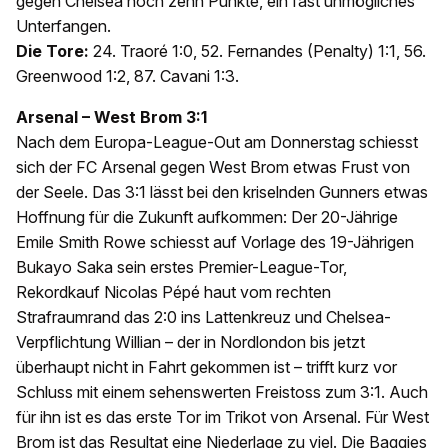
gegen Chelsea noch zehn Punkte, ein fast unmögliches
Unterfangen.
Die Tore:
24. Traoré 1:0, 52. Fernandes (Penalty) 1:1, 56.
Greenwood 1:2, 87. Cavani 1:3.
Arsenal – West Brom 3:1
Nach dem Europa-League-Out am Donnerstag schiesst
sich der FC Arsenal gegen West Brom etwas Frust von
der Seele. Das 3:1 lässt bei den kriselnden Gunners etwas
Hoffnung für die Zukunft aufkommen: Der 20-Jährige
Emile Smith Rowe schiesst auf Vorlage des 19-Jährigen
Bukayo Saka sein erstes Premier-League-Tor,
Rekordkauf Nicolas Pépé haut vom rechten
Strafraumrand das 2:0 ins Lattenkreuz und Chelsea-
Verpflichtung Willian – der in Nordlondon bis jetzt
überhaupt nicht in Fahrt gekommen ist – trifft kurz vor
Schluss mit einem sehenswerten Freistoss zum 3:1. Auch
für ihn ist es das erste Tor im Trikot von Arsenal. Für West
Brom ist das Resultat eine Niederlage zu viel. Die Baggies