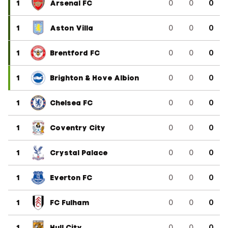
1
Arsenal FC
0
0
0
1
Aston Villa
0
0
0
1
Brentford FC
0
0
0
1
Brighton & Hove Albion
0
0
0
1
Chelsea FC
0
0
0
1
Coventry City
0
0
0
1
Crystal Palace
0
0
0
1
Everton FC
0
0
0
1
FC Fulham
0
0
0
1
Hull City
0
0
0