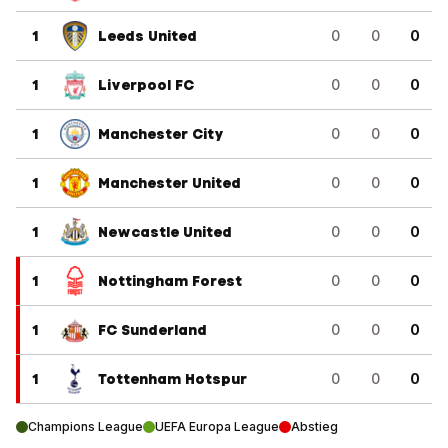
1
Leeds United
0
0
0
1
Liverpool FC
0
0
0
1
Manchester City
0
0
0
1
Manchester United
0
0
0
1
Newcastle United
0
0
0
1
Nottingham Forest
0
0
0
1
FC Sunderland
0
0
0
1
Tottenham Hotspur
0
0
0
Champions League
UEFA Europa League
Abstieg