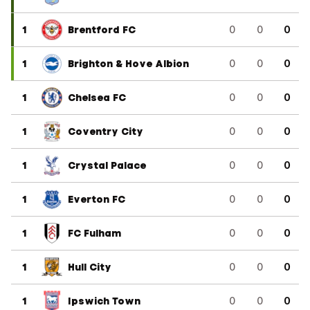
1
Brentford FC
0
0
0
1
Brighton & Hove Albion
0
0
0
1
Chelsea FC
0
0
0
1
Coventry City
0
0
0
1
Crystal Palace
0
0
0
1
Everton FC
0
0
0
1
FC Fulham
0
0
0
1
Hull City
0
0
0
1
Ipswich Town
0
0
0