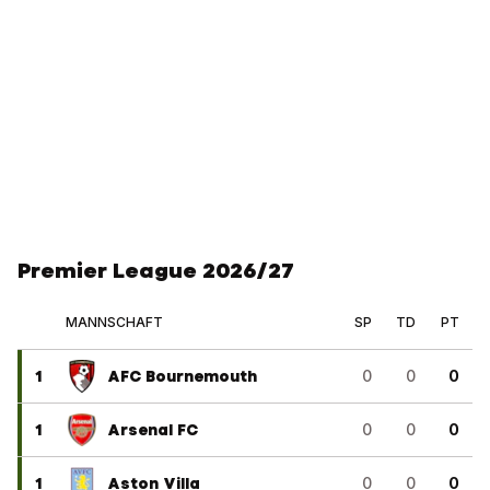
Premier League 2026/27
MANNSCHAFT
SP
TD
PT
1
AFC Bournemouth
0
0
0
1
Arsenal FC
0
0
0
1
Aston Villa
0
0
0