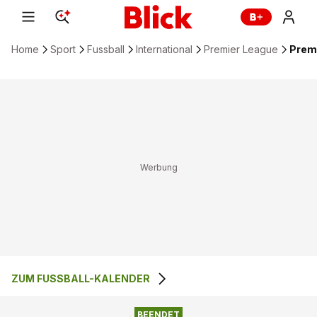
Home
Sport
Fussball
International
Premier League
Premi
ZUM FUSSBALL-KALENDER
BRIGHTON & HOVE
0
:
4
SOUTHAMPTON FC
ALBION
BEENDET