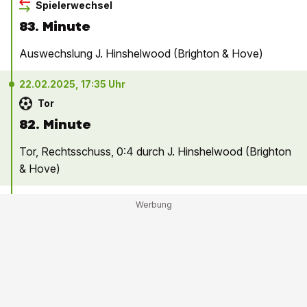
Spielerwechsel
83. Minute
Auswechslung J. Hinshelwood (Brighton & Hove)
22.02.2025, 17:35 Uhr
Tor
82. Minute
Tor, Rechtsschuss, 0:4 durch J. Hinshelwood (Brighton
& Hove)