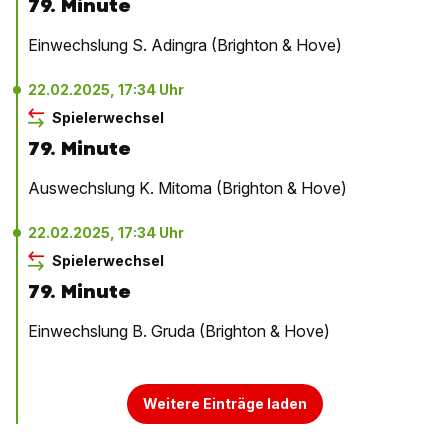
79. Minute
Einwechslung S. Adingra (Brighton & Hove)
22.02.2025, 17:34 Uhr
Spielerwechsel
79. Minute
Auswechslung K. Mitoma (Brighton & Hove)
22.02.2025, 17:34 Uhr
Spielerwechsel
79. Minute
Einwechslung B. Gruda (Brighton & Hove)
Weitere Einträge laden