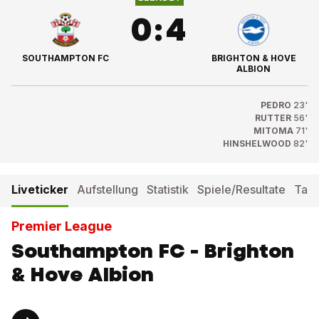
0
:
4
SOUTHAMPTON FC
BRIGHTON & HOVE
ALBION
PEDRO
23'
RUTTER
56'
MITOMA
71'
HINSHELWOOD
82'
Liveticker
Aufstellung
Statistik
Spiele/Resultate
Tabe
Premier League
Southampton FC - Brighton
& Hove Albion