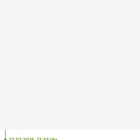
22.02.2025, 17:43 Uhr