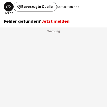
Bevorzugte Quelle
So funktioniert’s
Teilen
Fehler gefunden?
Jetzt melden