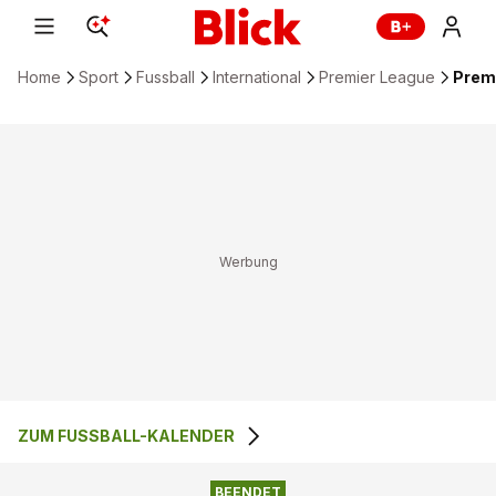
Home
Sport
Fussball
International
Premier League
Premi
ZUM FUSSBALL-KALENDER
BRIGHTON & HOVE
4
:
2
MANCHESTER UNITED
ALBION
BEENDET