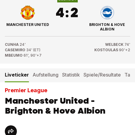
4
:
2
MANCHESTER UNITED
BRIGHTON & HOVE
ALBION
CUNHA
24'
WELBECK
74'
CASEMIRO
34' (ET)
KOSTOULAS
90'+2
MBEUMO
61', 90'+7
Liveticker
Aufstellung
Statistik
Spiele/Resultate
Tabe
Premier League
Manchester United -
Brighton & Hove Albion