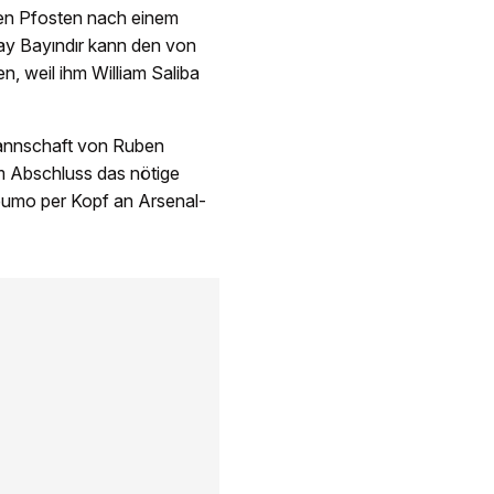
iten Pfosten nach einem
tay Bayındır kann den von
n, weil ihm William Saliba
Mannschaft von Ruben
im Abschluss das nötige
eumo per Kopf an Arsenal-