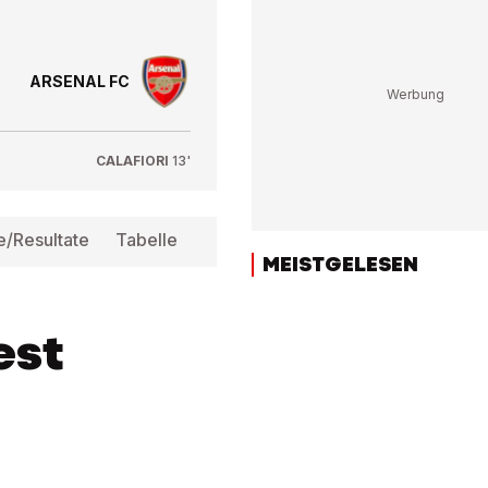
ARSENAL FC
CALAFIORI
13'
e/Resultate
Tabelle
Infos
MEISTGELESEN
est