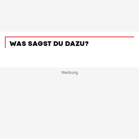
WAS SAGST DU DAZU?