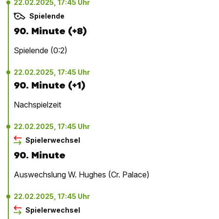
22.02.2025, 17:45 Uhr
Spielende
90. Minute (+8)
Spielende (0:2)
22.02.2025, 17:45 Uhr
90. Minute (+1)
Nachspielzeit
22.02.2025, 17:45 Uhr
Spielerwechsel
90. Minute
Auswechslung W. Hughes (Cr. Palace)
22.02.2025, 17:45 Uhr
Spielerwechsel