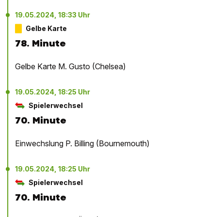
19.05.2024, 18:33 Uhr
Gelbe Karte
78. Minute
Gelbe Karte M. Gusto (Chelsea)
19.05.2024, 18:25 Uhr
Spielerwechsel
70. Minute
Einwechslung P. Billing (Bournemouth)
19.05.2024, 18:25 Uhr
Spielerwechsel
70. Minute