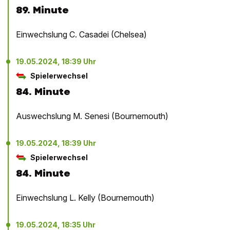
89. Minute
Einwechslung C. Casadei (Chelsea)
19.05.2024, 18:39 Uhr
Spielerwechsel
84. Minute
Auswechslung M. Senesi (Bournemouth)
19.05.2024, 18:39 Uhr
Spielerwechsel
84. Minute
Einwechslung L. Kelly (Bournemouth)
19.05.2024, 18:35 Uhr