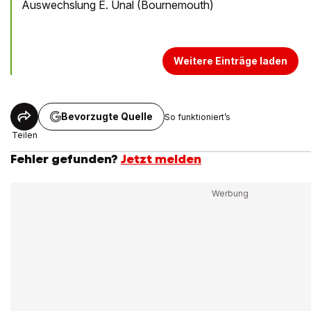
Auswechslung E. Ünal (Bournemouth)
Weitere Einträge laden
Bevorzugte Quelle
So funktioniert’s
Teilen
Fehler gefunden?
Jetzt melden