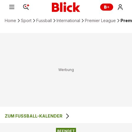
Home
Sport
Fussball
International
Premier League
Premi
ZUM FUSSBALL-KALENDER
BRIGHTON & HOVE
4
:
2
BRENTFORD FC
ALBION
BEENDET