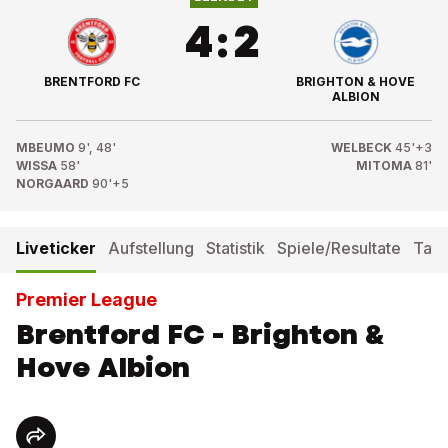
4
:
2
BRENTFORD FC
BRIGHTON & HOVE
ALBION
MBEUMO
9', 48'
WELBECK
45'+3
WISSA
58'
MITOMA
81'
NORGAARD
90'+5
Liveticker
Aufstellung
Statistik
Spiele/Resultate
Tabe
Premier League
Brentford FC - Brighton &
Hove Albion