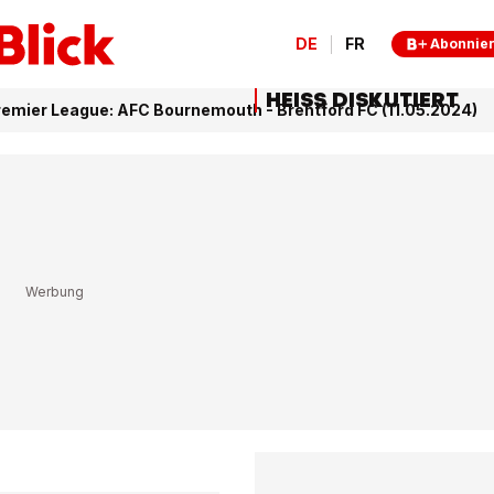
DE
FR
Abonnie
HEISS DISKUTIERT
remier League: AFC Bournemouth - Brentford FC (11.05.2024)