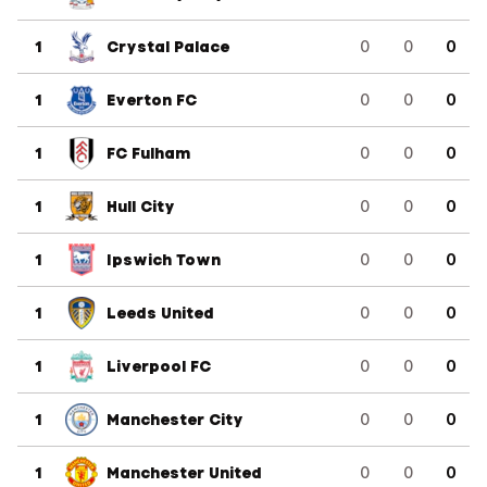
1
Crystal Palace
0
0
0
1
Everton FC
0
0
0
1
FC Fulham
0
0
0
1
Hull City
0
0
0
1
Ipswich Town
0
0
0
1
Leeds United
0
0
0
1
Liverpool FC
0
0
0
1
Manchester City
0
0
0
1
Manchester United
0
0
0