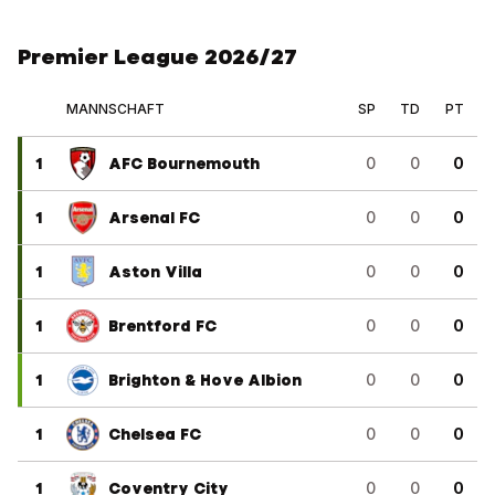
Premier League 2026/27
MANNSCHAFT
SP
TD
PT
1
AFC Bournemouth
0
0
0
1
Arsenal FC
0
0
0
1
Aston Villa
0
0
0
1
Brentford FC
0
0
0
1
Brighton & Hove Albion
0
0
0
1
Chelsea FC
0
0
0
1
Coventry City
0
0
0