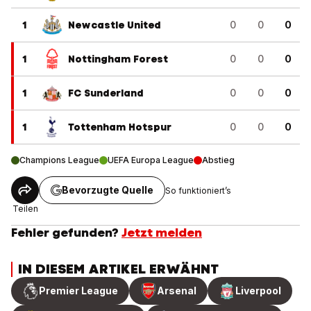
1
Newcastle United
0
0
0
1
Nottingham Forest
0
0
0
1
FC Sunderland
0
0
0
1
Tottenham Hotspur
0
0
0
Champions League
UEFA Europa League
Abstieg
Bevorzugte Quelle
So funktioniert’s
Teilen
Fehler gefunden?
Jetzt melden
IN DIESEM ARTIKEL ERWÄHNT
Premier League
Arsenal
Liverpool