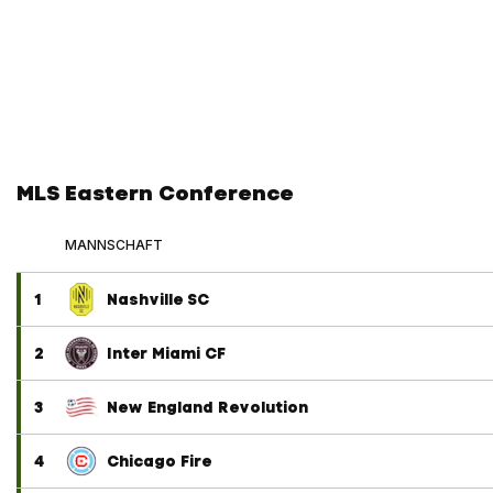
MLS Eastern Conference
MANNSCHAFT
1
Nashville SC
2
Inter Miami CF
3
New England Revolution
4
Chicago Fire