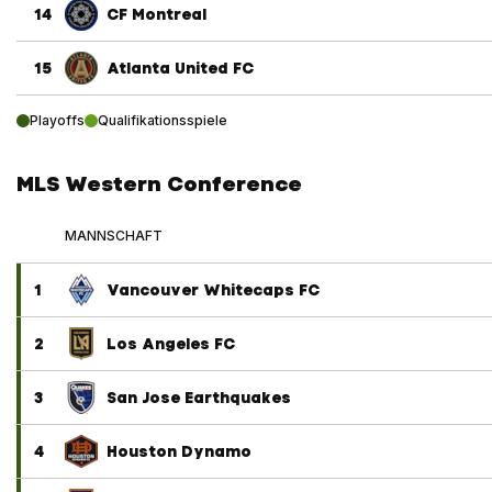
14
CF Montreal
15
Atlanta United FC
Playoffs
Qualifikationsspiele
MLS Western Conference
MANNSCHAFT
1
Vancouver Whitecaps FC
2
Los Angeles FC
3
San Jose Earthquakes
4
Houston Dynamo