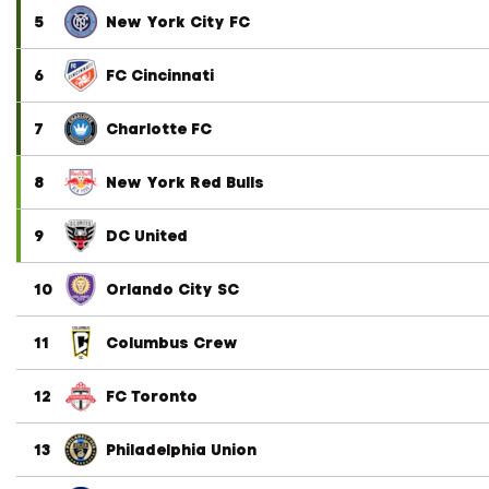
5
New York City FC
6
FC Cincinnati
7
Charlotte FC
8
New York Red Bulls
9
DC United
10
Orlando City SC
11
Columbus Crew
12
FC Toronto
13
Philadelphia Union