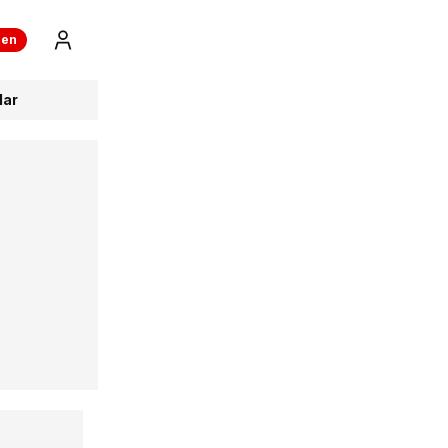
ren
lar