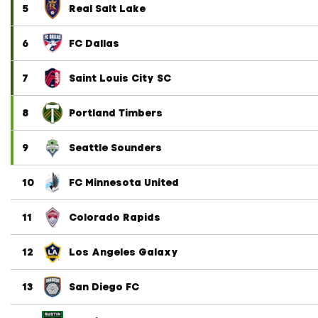
5
Real Salt Lake
6
FC Dallas
7
Saint Louis City SC
8
Portland Timbers
9
Seattle Sounders
10
FC Minnesota United
11
Colorado Rapids
12
Los Angeles Galaxy
13
San Diego FC