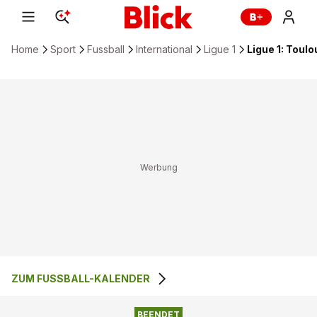
Home
Sport
Fussball
International
Ligue 1
Ligue 1: Toulo
ZUM FUSSBALL-KALENDER
0
:
0
TOULOUSE FC
LE HAVRE AC
BEENDET