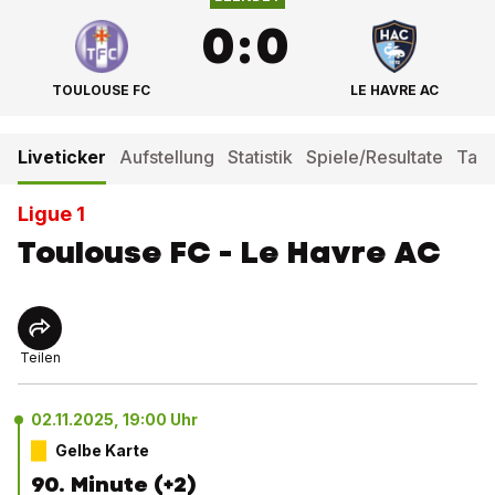
0
:
0
TOULOUSE FC
LE HAVRE AC
Liveticker
Aufstellung
Statistik
Spiele/Resultate
Tabe
Ligue 1
Toulouse FC - Le Havre AC
Teilen
02.11.2025, 19:00 Uhr
Gelbe Karte
90. Minute (+2)