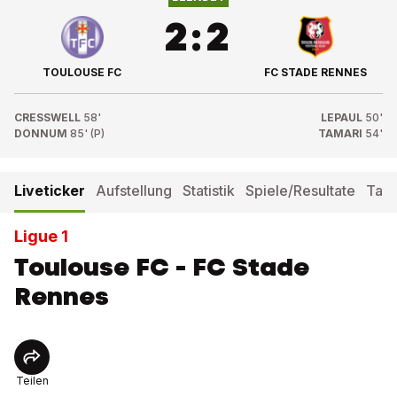
2
:
2
TOULOUSE FC
FC STADE RENNES
CRESSWELL
58'
LEPAUL
50'
DÖNNUM
85' (P)
TAMARI
54'
Liveticker
Aufstellung
Statistik
Spiele/Resultate
Tabe
Ligue 1
Toulouse FC - FC Stade
Rennes
Teilen