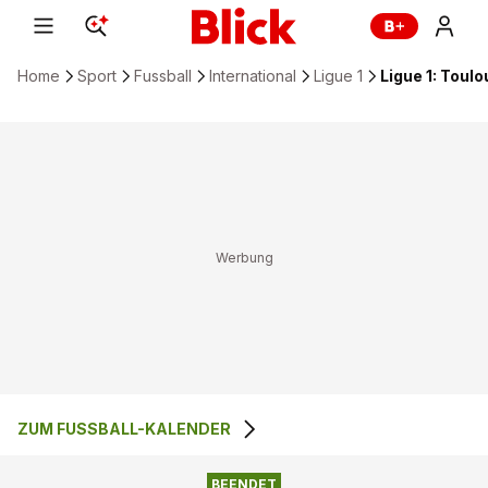
Home
Sport
Fussball
International
Ligue 1
Ligue 1: Toul
ZUM FUSSBALL-KALENDER
2
:
2
TOULOUSE FC
FC STADE RENNES
BEENDET