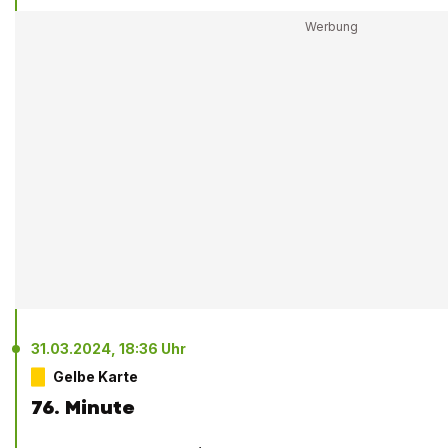
31.03.2024, 18:36 Uhr
Gelbe Karte
76. Minute