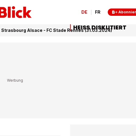
DE
FR
Abonnie
HEISS DISKUTIERT
C Strasbourg Alsace - FC Stade Rennes (31.03.2024)