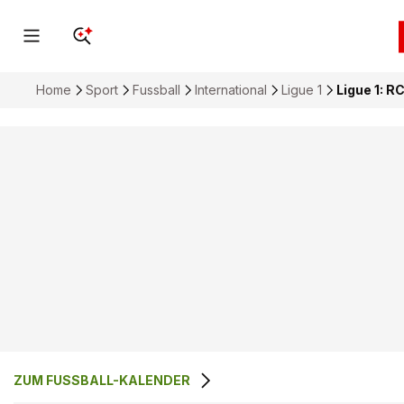
Home
Sport
Fussball
International
Ligue 1
Ligue 1: R
ZUM FUSSBALL-KALENDER