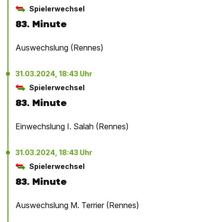
Spielerwechsel
83. Minute
Auswechslung (Rennes)
31.03.2024, 18:43 Uhr
Spielerwechsel
83. Minute
Einwechslung I. Salah (Rennes)
31.03.2024, 18:43 Uhr
Spielerwechsel
83. Minute
Auswechslung M. Terrier (Rennes)