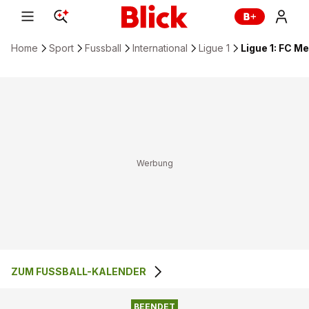
Home
Sport
Fussball
International
Ligue 1
Ligue 1: FC M
ZUM FUSSBALL-KALENDER
RC STRASBOURG
0
:
1
FC METZ
ALSACE
BEENDET