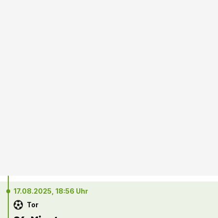
17.08.2025, 18:56 Uhr
Tor