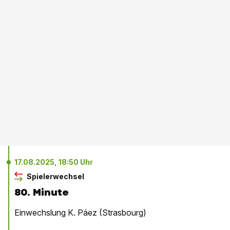
17.08.2025, 18:50 Uhr
Spielerwechsel
80. Minute
Einwechslung K. Páez (Strasbourg)