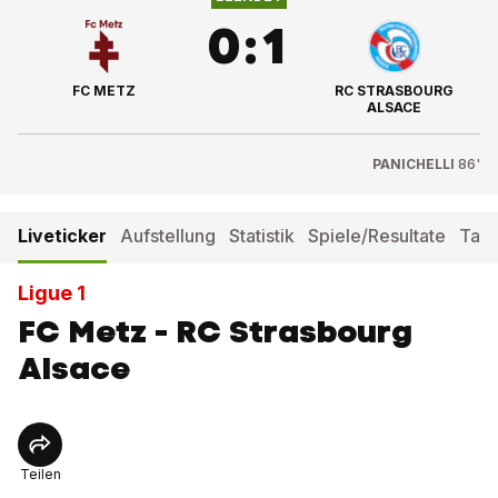
0
:
1
FC METZ
RC STRASBOURG
ALSACE
PANICHELLI
86'
Liveticker
Aufstellung
Statistik
Spiele/Resultate
Tabe
Ligue 1
FC Metz - RC Strasbourg
Alsace
Teilen