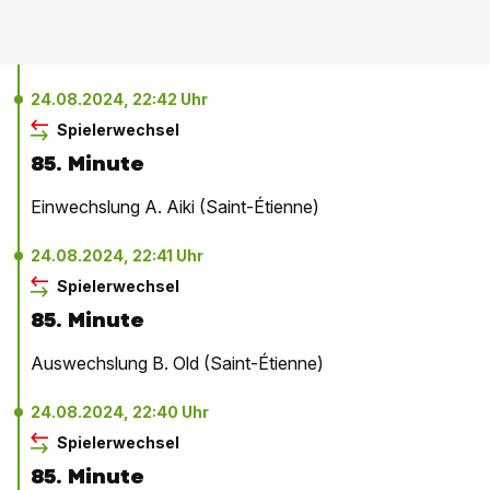
24.08.2024, 22:42 Uhr
Spielerwechsel
85. Minute
Einwechslung A. Aiki (Saint-Étienne)
24.08.2024, 22:41 Uhr
Spielerwechsel
85. Minute
Auswechslung B. Old (Saint-Étienne)
24.08.2024, 22:40 Uhr
Spielerwechsel
85. Minute