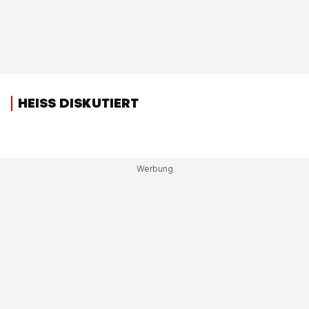
HEISS DISKUTIERT