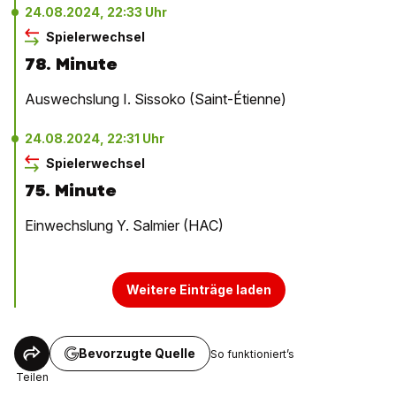
24.08.2024, 22:33 Uhr
Spielerwechsel
78. Minute
Auswechslung I. Sissoko (Saint-Étienne)
24.08.2024, 22:31 Uhr
Spielerwechsel
75. Minute
Einwechslung Y. Salmier (HAC)
Weitere Einträge laden
Bevorzugte Quelle
So funktioniert’s
Teilen