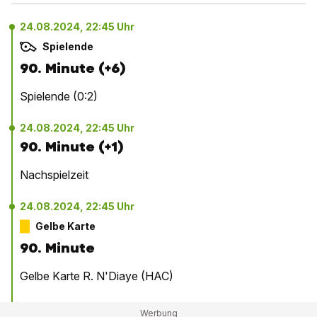
24.08.2024, 22:45 Uhr
Spielende
90. Minute (+6)
Spielende (0:2)
24.08.2024, 22:45 Uhr
90. Minute (+1)
Nachspielzeit
24.08.2024, 22:45 Uhr
Gelbe Karte
90. Minute
Gelbe Karte R. N'Diaye (HAC)