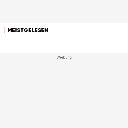
MEISTGELESEN