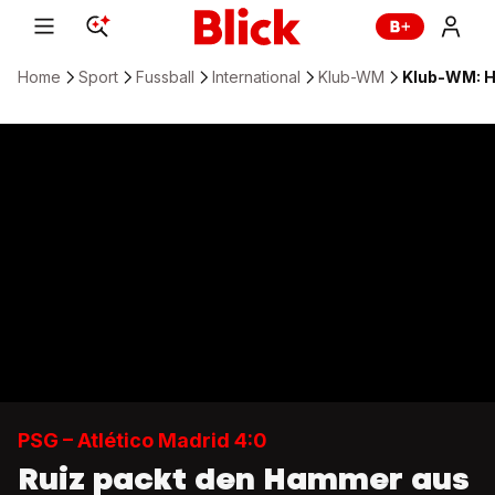
Home
Sport
Fussball
International
Klub-WM
Klub-WM: Hi
PSG – Atlético Madrid 4:0
Ruiz packt den Hammer aus