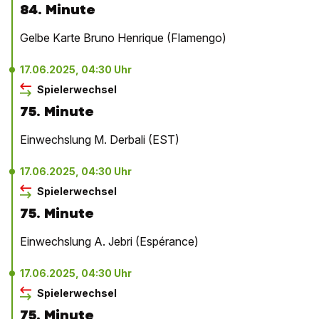
84. Minute
Gelbe Karte Bruno Henrique (Flamengo)
17.06.2025, 04:30 Uhr
Spielerwechsel
75. Minute
Einwechslung M. Derbali (EST)
17.06.2025, 04:30 Uhr
Spielerwechsel
75. Minute
Einwechslung A. Jebri (Espérance)
17.06.2025, 04:30 Uhr
Spielerwechsel
75. Minute