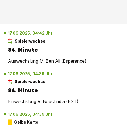
17.06.2025, 04:42 Uhr
Spielerwechsel
84. Minute
Auswechslung M. Ben Ali (Espérance)
17.06.2025, 04:39 Uhr
Spielerwechsel
84. Minute
Einwechslung R. Bouchniba (EST)
17.06.2025, 04:39 Uhr
Gelbe Karte