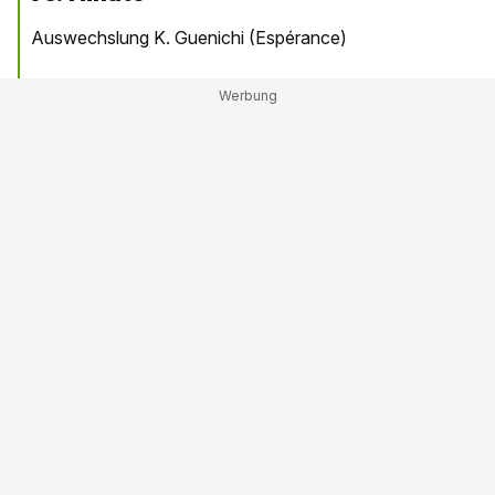
Auswechslung K. Guenichi (Espérance)