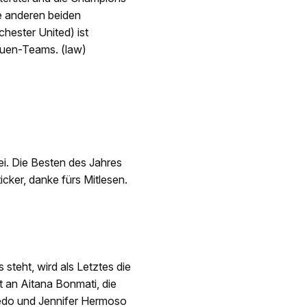
e anderen beiden
ester United) ist
rauen-Teams. (law)
ei. Die Besten des Jahres
ker, danke fürs Mitlesen.
steht, wird als Letztes die
t an Aitana Bonmati, die
cedo und Jennifer Hermoso