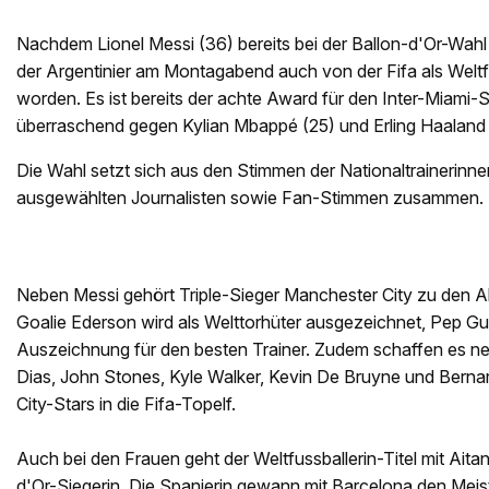
Nachdem Lionel Messi (36) bereits bei der Ballon-d'Or-Wahl
der Argentinier am Montagabend auch von der Fifa als Welt
worden. Es ist bereits der achte Award für den Inter-Miami-S
überraschend gegen Kylian Mbappé (25) und Erling Haaland 
Die Wahl setzt sich aus den Stimmen der Nationaltrainerinnen
ausgewählten Journalisten sowie Fan-Stimmen zusammen.
Neben Messi gehört Triple-Sieger Manchester City zu den 
Goalie Ederson wird als Welttorhüter ausgezeichnet, Pep Gua
Auszeichnung für den besten Trainer. Zudem schaffen es n
Dias, John Stones, Kyle Walker, Kevin De Bruyne und Bernard
City-Stars in die Fifa-Topelf.
Auch bei den Frauen geht der Weltfussballerin-Titel mit Aita
d'Or-Siegerin. Die Spanierin gewann mit Barcelona den Meis