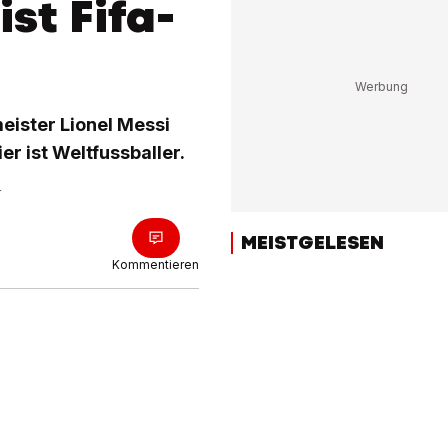
st Fifa-
eister Lionel Messi
r ist Weltfussballer.
r
MEISTGELESEN
Kommentieren