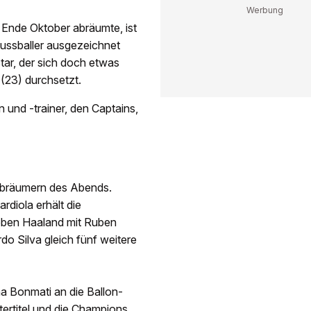
 Ende Oktober abräumte, ist
fussballer ausgezeichnet
tar, der sich doch etwas
(23) durchsetzt.
 und -trainer, den Captains,
Abräumern des Abends.
rdiola erhält die
eben Haaland mit Ruben
o Silva gleich fünf weitere
na Bonmati an die Ballon-
tertitel und die Champions