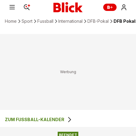
Home
Sport
Fussball
International
DFB-Pokal
DFB Pokal:
ZUM FUSSBALL-KALENDER
2
:
3
ALEMANNIA AACHEN
HOLSTEIN KIEL
BEENDET