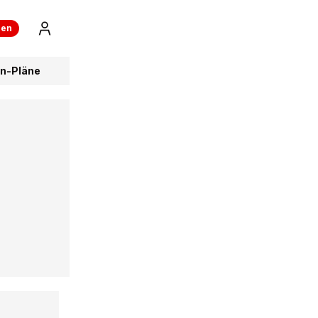
ren
rn-Pläne