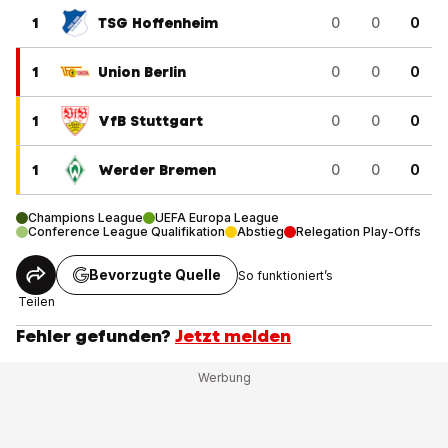
1
TSG Hoffenheim
0
0
0
1
Union Berlin
0
0
0
1
VfB Stuttgart
0
0
0
1
Werder Bremen
0
0
0
Champions League
UEFA Europa League
Conference League Qualifikation
Abstieg
Relegation Play-Offs
Bevorzugte Quelle
So funktioniert’s
Teilen
Fehler gefunden?
Jetzt melden