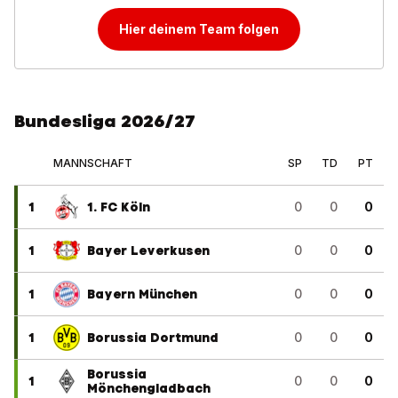
Hier deinem Team folgen
Bundesliga 2026/27
MANNSCHAFT
SP
TD
PT
1
1. FC Köln
0
0
0
1
Bayer Leverkusen
0
0
0
1
Bayern München
0
0
0
1
Borussia Dortmund
0
0
0
Borussia
1
0
0
0
Mönchengladbach