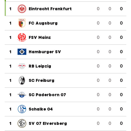
1
Eintracht Frankfurt
0
0
0
1
FC Augsburg
0
0
0
1
FSV Mainz
0
0
0
1
Hamburger SV
0
0
0
1
RB Leipzig
0
0
0
1
SC Freiburg
0
0
0
1
SC Paderborn 07
0
0
0
1
Schalke 04
0
0
0
1
SV 07 Elversberg
0
0
0